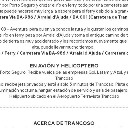
por Porto Seguro y cruzar el río en ferry, todo por una carretera 
e puede hacerse muy larga la espera para el ferry debido a la gran
tera Vía BA-986 / Arraial d’Ajuda / BA 001 (Carretera de Tra
3 – Aventura, para quien ya conoce la ruta y le gustan los caminos 
 río en ferry, pasa por Arraial d’Ajuda y toma el antiguo camino de
no de tierra es muy accidentado y les recordamos nuevamente que l
alta, puede llevar mucho tiempo.
/ Ferry / Carretera Via BA-986 / Arraial d’Ajuda / Carretera 
EN AVIÓN Y HELICOPTERO
 Porto Seguro: Recibe vuelos de las empresas Gol, Latam y Azul, y
Trancoso
: recibe jets privados y está a solo 5 minutos de Trancoso. Pista
luminación nocturna, hangar, estación de servicio y sala de pasajero
Helipuerto ubicado en el Aeropuerto Terravista Trancoso
ACERCA DE TR
ANCOSO