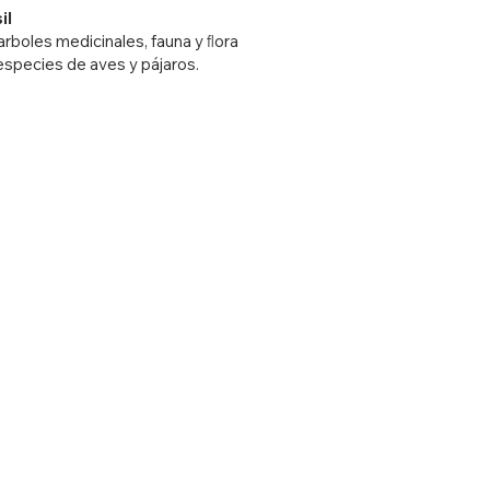
il
rboles medicinales, fauna y ﬂora
species de aves y pájaros.