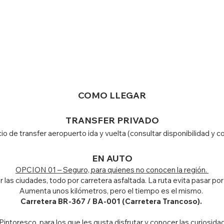
COMO LLEGAR
TRANSFER PRIVADO
io de transfer aeropuerto ida y vuelta (consultar disponibilidad y 
EN A
UTO
OPCION 01 – Seguro, para quienes no conocen la región.
 las ciudades, todo por carretera asfaltada. La ruta evita pasar por
Aumenta unos kilómetros, pero el tiempo es el mismo.
Carreter
a BR-367 / BA-001 (Carretera Trancoso).
ntoresco, para los que les gusta disfrutar y conocer las curiosid