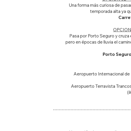
Una forma más curiosa de pasar 
temporada alta ya qu
Carre
OPCION 0
Pasa por Porto Seguro y cruza el
pero en épocas de lluvia el cami
Porto Seguro 
Ae
ropuerto Internacional de
Aeropuerto Terravista Trancoso
(i